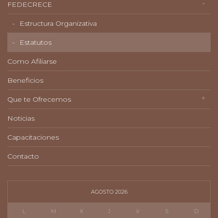
FEDECRECE
Estructura Organizativa
Estatutos
Como Afiliarse
Beneficios
Que te Ofrecemos
Noticias
Capacitaciones
Contacto
AGOSTO 2026
L
M
X
J
V
S
D