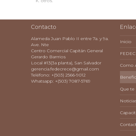
K. otros.
Contacto
Enlac
Alameda Juan Pablo II entre 7a. y 9a.
Inicio
Ave. Nte
Centro Comercial Capitán General
FEDEC
Gerardo Barrrios
Local #13(3a planta), San Salvador
Como Af
gerencia.fedecrece@gmail.com
Teléfono: +(503) 2566-9012
Benefic
Whatsapp: +(503) 7087-5769
Que te
Noticia
Capacit
Contac