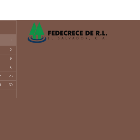
D
2
9
5
16
2
23
9
30