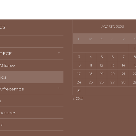
es
AGOSTO 2026
L
M
X
J
V
S
1
RECE
3
4
5
6
7
8
iliarse
10
11
12
13
14
1
17
18
19
20
21
2
ios
24
25
26
27
28
2
 Ofrecemos
31
« Oct
s
aciones
to